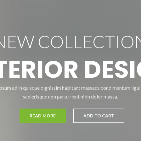
NEW COLLECTIO
TERIOR DES
Ipsum ad in quisque dignissim habitant massads condimentum ligul
scelerisque non partu rient nibh dolor massa.
READ MORE
ADD TO CART