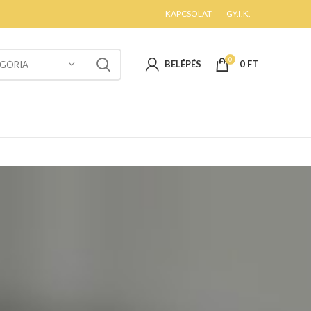
KAPCSOLAT
GY.I.K.
0
BELÉPÉS
0
FT
GÓRIA