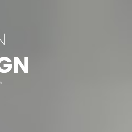
N
IGN
a