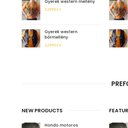
Gyerek western mellény
12990
Ft
Gyerek western
bőrmellény
12990
Ft
PREF
NEW PRODUCTS
FEATU
Hondo motoros