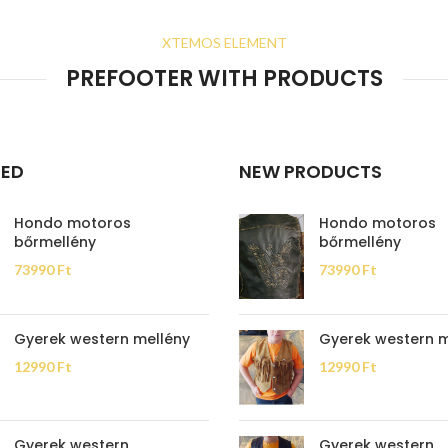
XTEMOS ELEMENT
PREFOOTER WITH PRODUCTS
RED
NEW PRODUCTS
Hondo motoros
Hondo motoros
bőrmellény
bőrmellény
73990
Ft
73990
Ft
Gyerek western mellény
Gyerek western m
12990
Ft
12990
Ft
Gyerek western
Gyerek western