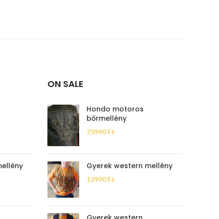
ON SALE
Hondo motoros
bőrmellény
73990
Ft
ellény
Gyerek western mellény
12990
Ft
Gyerek western