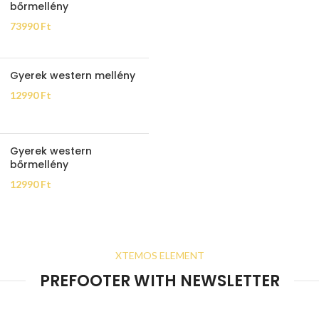
bőrmellény
73990
Ft
Gyerek western mellény
12990
Ft
Gyerek western
bőrmellény
12990
Ft
XTEMOS ELEMENT
PREFOOTER WITH NEWSLETTER