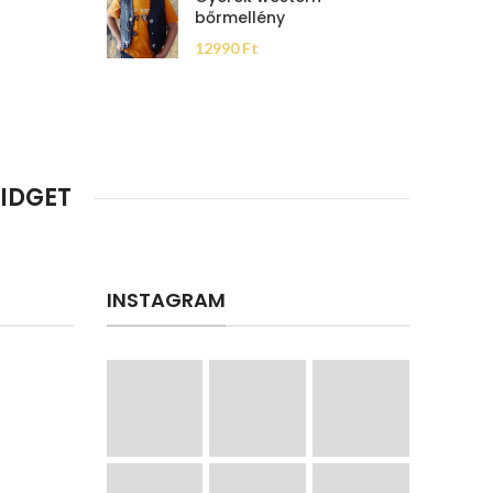
bőrmellény
12990
Ft
IDGET
INSTAGRAM