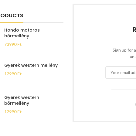
RODUCTS
Hondo motoros
bőrmellény
73990
Ft
Sign up for a
an 
Gyerek western mellény
12990
Ft
Gyerek western
bőrmellény
12990
Ft