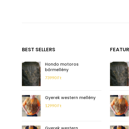
BEST SELLERS
FEATU
Hondo motoros
bőrmellény
73990
Ft
Gyerek western mellény
12990
Ft
Gyerek western