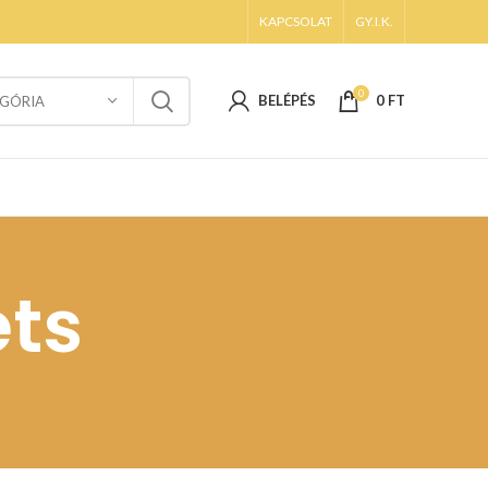
KAPCSOLAT
GY.I.K.
0
BELÉPÉS
0
FT
GÓRIA
ets