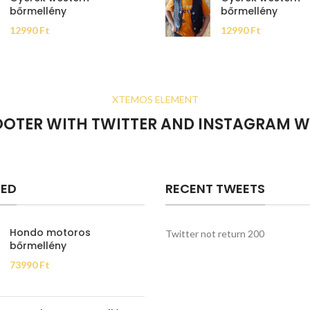
bőrmellény
bőrmellény
12990
Ft
12990
Ft
XTEMOS ELEMENT
OOTER WITH TWITTER AND INSTAGRAM W
RED
RECENT TWEETS
Hondo motoros
Twitter not return 200
bőrmellény
73990
Ft