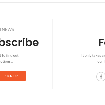
M NEWS
bscribe
F
t to find out
It only takes a
tions...
our 