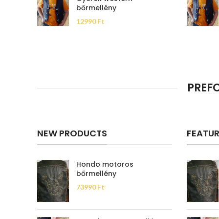
bőrmellény
12990
Ft
PREF
NEW PRODUCTS
FEATU
Hondo motoros
bőrmellény
73990
Ft