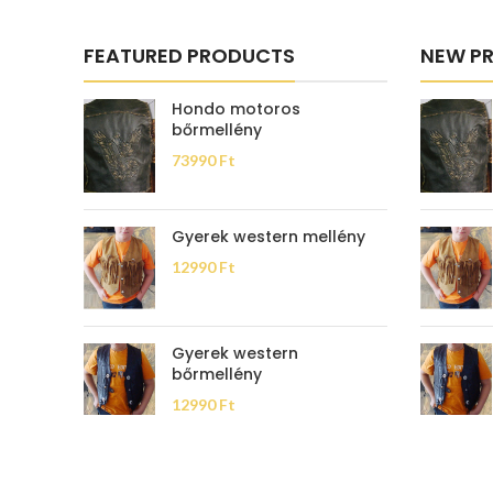
FEATURED PRODUCTS
NEW P
Hondo motoros
bőrmellény
73990
Ft
Gyerek western mellény
12990
Ft
Gyerek western
bőrmellény
12990
Ft