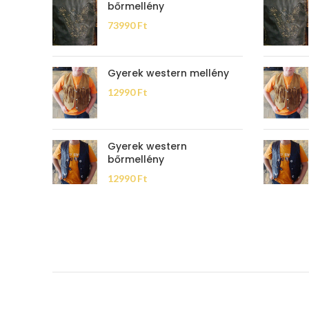
bőrmellény
73990
Ft
Gyerek western mellény
12990
Ft
Gyerek western
bőrmellény
12990
Ft