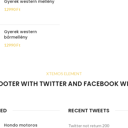
Gyerek western mellény
12990
Ft
Gyerek western
bőrmellény
12990
Ft
XTEMOS ELEMENT
OOTER WITH TWITTER AND FACEBOOK W
RED
RECENT TWEETS
Hondo motoros
Twitter not return 200