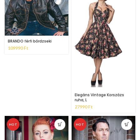
BRANDO férfi bőrdzseki
109990
Ft
Elegáns Vintage Korszázs
ruha, L
27990
Ft
HOT
HOT