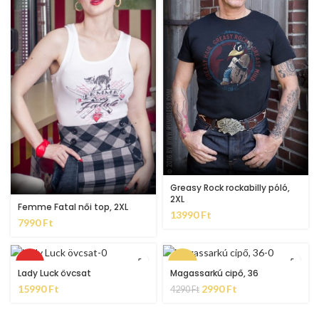
Greasy Rock rockabilly póló,
2XL
Femme Fatal női top, 2XL
13990
Ft
7990
Ft
HOT
-30%
Lady Luck övcsat
Magassarkú cipő, 36
15990
Ft
2990
Ft
4290
Ft
HOT