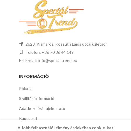
2623, Kismaros, Kossuth Lajos utcai üzletsor
Telefon: +36 70 36 44 149
E-mail: info@specialtrend.eu
INFORMÁCIÓ
Rólunk
Szállítási információ
Adatkezelési Tájékoztató
Kapcsolat
A Jobb felhasználói élmény érdekében cookie-kat
Vásárlási Feltételek