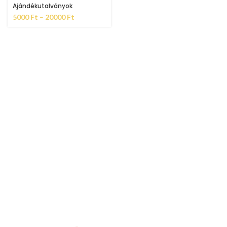
Ajándékutalványok
5000
Ft
–
20000
Ft