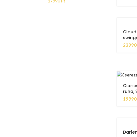
17990
Ft
Claud
swing
2399
Csere
ruha, 
1999
Darle