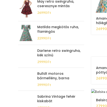
May retro swingruha,
cseresznye mintás
26990
Ft
Amand
hőlég
Matilda megkötős ruha,
2699
flamingós
22990
Ft
Darlene retro swingruha,
kék színű
29990
Ft
Amand
pötty
Bulldt motoros
bőrmellény, barna
2699
39990
Ft
Sabrina Vintage fehér
Belsir
kiskabát
2799