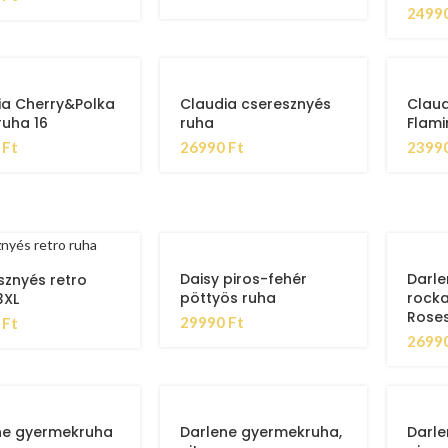
2499
ia Cherry&Polka
Claudia cseresznyés
Claudi
ruha 16
ruha
Flami
0
Ft
26990
Ft
2399
Daisy piros-fehér
Darle
sznyés retro
pöttyös ruha
rocka
3XL
Roses
29990
Ft
0
Ft
2699
ne gyermekruha
Darlene gyermekruha,
Darle