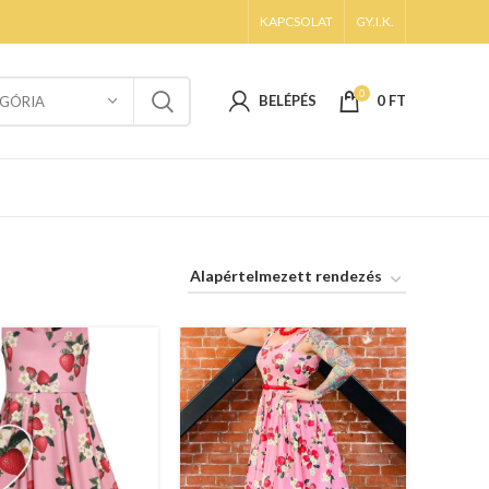
KAPCSOLAT
GY.I.K.
0
BELÉPÉS
0
FT
GÓRIA