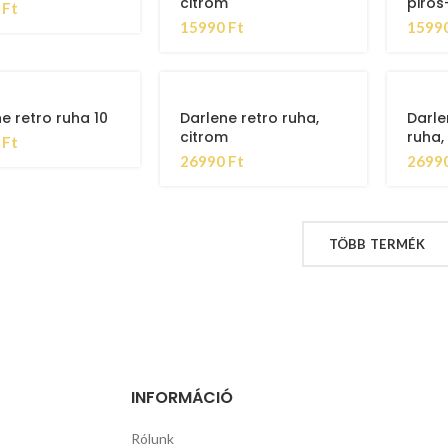
citrom
piros
0
Ft
15990
Ft
1599
e retro ruha 10
Darlene retro ruha,
Darle
citrom
ruha,
0
Ft
26990
Ft
2699
TÖBB TERMÉK
INFORMÁCIÓ
Rólunk