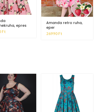
nda
Amanda retro ruha,
ekruha, epres
eper
0
Ft
26990
Ft