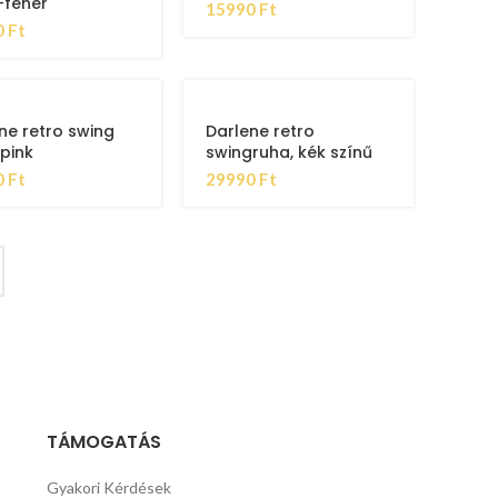
-fehér
15990
Ft
0
Ft
ne retro swing
Darlene retro
 pink
swingruha, kék színű
0
Ft
29990
Ft
TÁMOGATÁS
Gyakori Kérdések