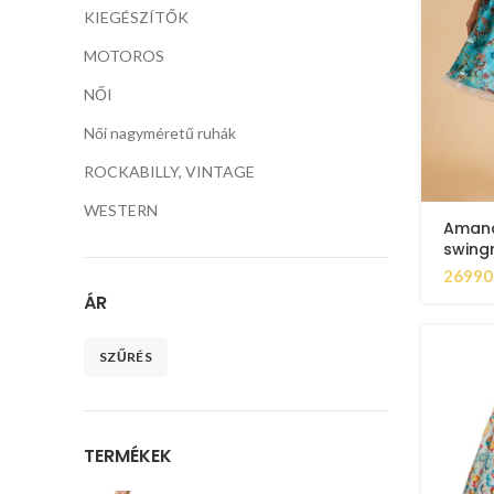
KIEGÉSZÍTŐK
MOTOROS
NŐI
Női nagyméretű ruhák
ROCKABILLY, VINTAGE
WESTERN
Amand
swing
2699
ÁR
SZŰRÉS
TERMÉKEK