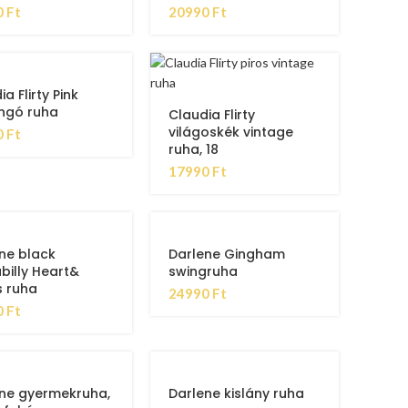
0
Ft
20990
Ft
a Flirty Pink
ngó ruha
Claudia Flirty
világoskék vintage
0
Ft
ruha, 18
17990
Ft
ne black
Darlene Gingham
billy Heart&
swingruha
 ruha
24990
Ft
0
Ft
ne gyermekruha,
Darlene kislány ruha