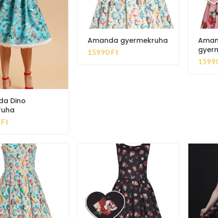
Amanda gyermekruha
Ama
gyerm
15990
Ft
1599
a Dino
ruha
0
Ft