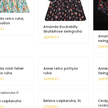
a retro ruha,
ballon
Amanda Rockabilly
0
Ft
Skull&Rose swingruha
Aman
26990
Ft
swin
2699
a zöld-fehér
Annie retro pöttyös
Annie
ös ruha
ruha
Swin
0
Ft
26990
Ft
2699
Belsira csipkeruha, XL
Cindy
a csipkeruha
rocka
27990
Ft
0
Ft