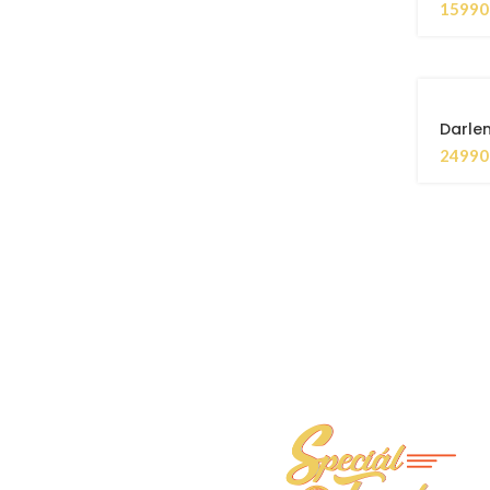
1599
Darlen
2499