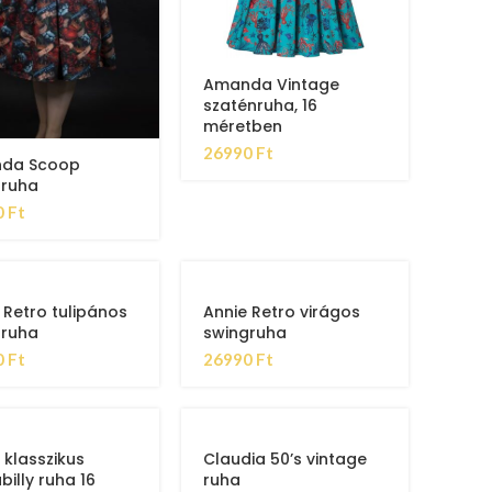
Amanda Vintage
szaténruha, 16
méretben
26990
Ft
da Scoop
gruha
0
Ft
 Retro tulipános
Annie Retro virágos
gruha
swingruha
0
Ft
26990
Ft
 klasszikus
Claudia 50’s vintage
billy ruha 16
ruha