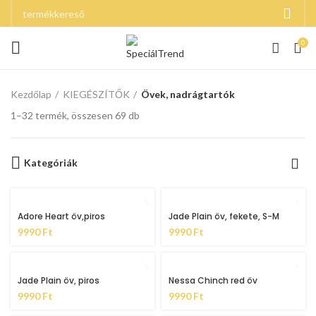
0
Kezdőlap
KIEGÉSZÍTŐK
Övek, nadrágtartók
1–32 termék, összesen 69 db
Kategóriák
Adore Heart öv,piros
Jade Plain öv, fekete, S-M
9990
Ft
9990
Ft
Jade Plain öv, piros
Nessa Chinch red öv
9990
Ft
9990
Ft