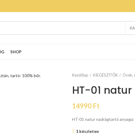
KA
OG
SHOP
Kezdőlap
KIEGÉSZÍTŐK
Övek, 
HT-01 natur
14990
Ft
HT-01 natur nadrágtartó anyaga: 
1 készleten