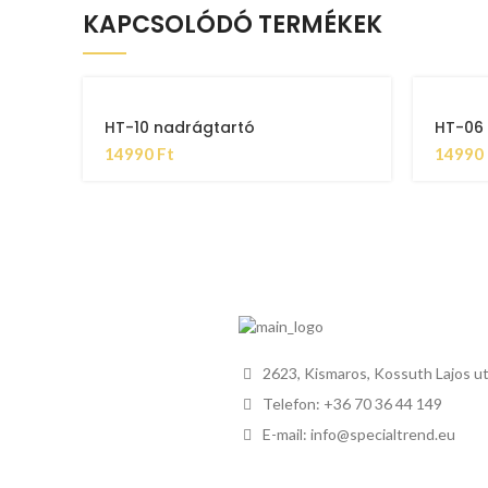
KAPCSOLÓDÓ TERMÉKEK
HT-10 nadrágtartó
HT-06
14990
Ft
14990
2623, Kismaros, Kossuth Lajos ut
Telefon: +36 70 36 44 149
E-mail: info@specialtrend.eu