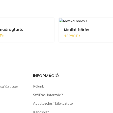
 nadrágtartó
Mexikói bőröv
Ft
13990
Ft
INFORMÁCIÓ
Rólunk
cai üzletsor
Szállítási információ
Adatkezelési Tájékoztató
Kapcsolat