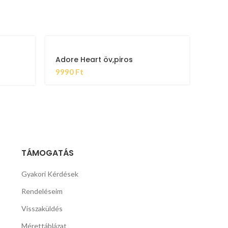
Adore Heart öv,piros
9990
Ft
TÁMOGATÁS
Gyakori Kérdések
Rendeléseim
Visszaküldés
Mérettáblázat