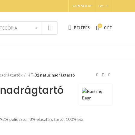
KAPCSOLAT
GY.I.K.
0
BELÉPÉS
0
FT
TEGÓRIA
nadrágtartók
HT-01 natur nadrágtartó
 nadrágtartó
92% poliészter, 8% elasztán, tartó: 100% bőr.