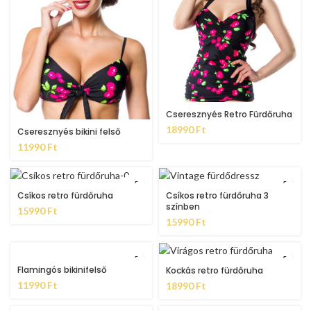
Cseresznyés Retro Fürdőruha
18990
Ft
Cseresznyés bikini felső
11990
Ft
Csíkos retro fürdőruha
Csíkos retro fürdőruha 3
színben
15990
Ft
15990
Ft
Flamingós bikinifelső
Kockás retro fürdőruha
11990
Ft
18990
Ft