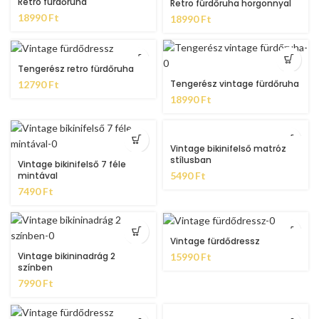
Retro fürdőruha
Retro fürdőruha horgonnyal
18990
Ft
18990
Ft
Tengerész retro fürdőruha
Tengerész vintage fürdőruha
12790
Ft
18990
Ft
Vintage bikinifelső matróz
stílusban
Vintage bikinifelső 7 féle
mintával
5490
Ft
7490
Ft
Vintage fürdődressz
Vintage bikininadrág 2
15990
Ft
színben
7990
Ft