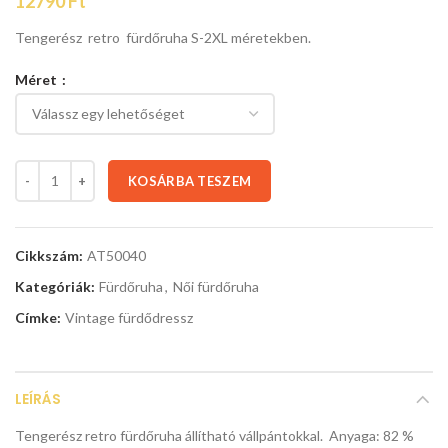
12790
Ft
Tengerész retro fürdőruha S-2XL méretekben.
Méret
KOSÁRBA TESZEM
Cikkszám:
AT50040
Kategóriák:
Fürdőruha
,
Női fürdőruha
Címke:
Vintage fürdődressz
LEÍRÁS
Tengerész retro fürdőruha állítható vállpántokkal. Anyaga: 82 %