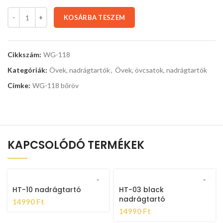
KOSÁRBA TESZEM
Cikkszám:
WG-118
Kategóriák:
Övek, nadrágtartók
,
Övek, övcsatok, nadrágtartók
Címke:
WG-118 bőröv
KAPCSOLÓDÓ TERMÉKEK
HT-10 nadrágtartó
HT-03 black
nadrágtartó
14990
Ft
14990
Ft