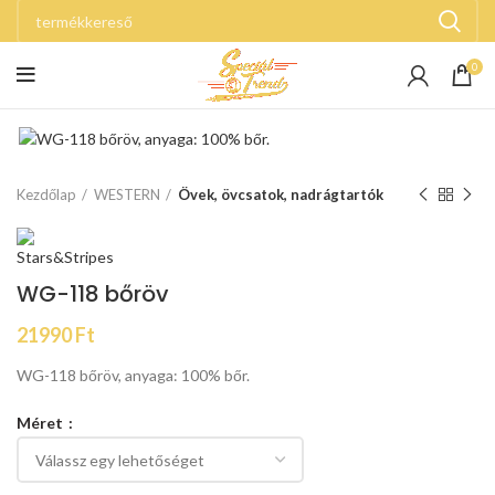
0
Kezdőlap
WESTERN
Övek, övcsatok, nadrágtartók
WG-118 bőröv
21990
Ft
WG-118 bőröv, anyaga: 100% bőr.
Méret