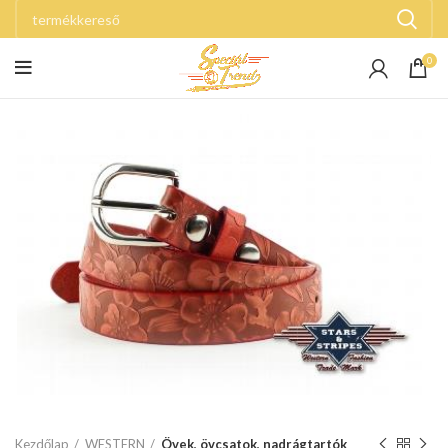
0
Kezdőlap
WESTERN
Övek, övcsatok, nadrágtartók