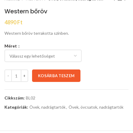
Western bőröv
4890
Ft
Western bőröv terrakotta színben.
Méret
KOSÁRBA TESZEM
Cikkszám:
BL02
Kategóriák:
Övek, nadrágtartók
,
Övek, övcsatok, nadrágtartók