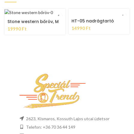
HT-05 nadrágtartó
Stone western bőröv, M
14990
Ft
19990
Ft
2623, Kismaros, Kossuth Lajos utcai üzletsor
Telefon: +36 70 36 44 149