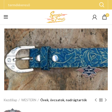
0
Kezdőlap
WESTERN
Övek, övcsatok, nadrágtartók