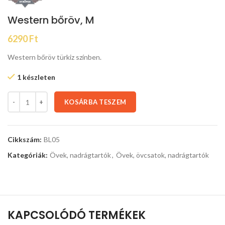
Western bőröv, M
6290
Ft
Western bőröv türkiz színben.
1 készleten
KOSÁRBA TESZEM
Cikkszám:
BL05
Kategóriák:
Övek, nadrágtartók
,
Övek, övcsatok, nadrágtartók
KAPCSOLÓDÓ TERMÉKEK