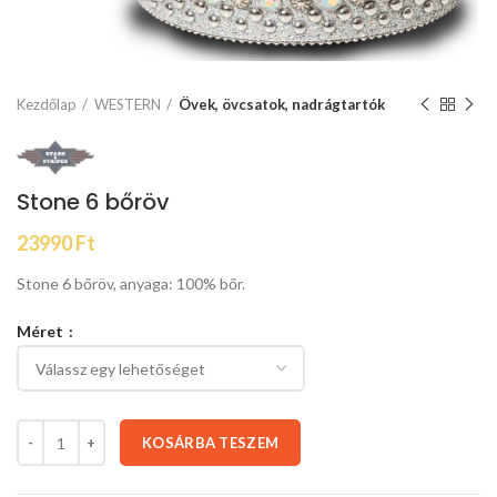
Kezdőlap
WESTERN
Övek, övcsatok, nadrágtartók
Stone 6 bőröv
23990
Ft
Stone 6 bőröv, anyaga: 100% bőr.
Méret
KOSÁRBA TESZEM