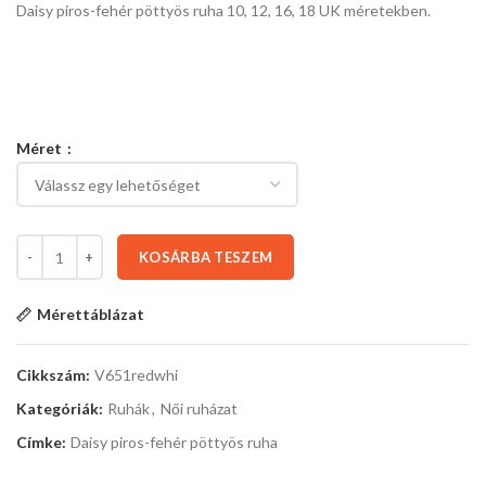
Daisy piros-fehér pöttyös ruha 10, 12, 16, 18 UK méretekben.
Méret
KOSÁRBA TESZEM
Mérettáblázat
Cikkszám:
V651redwhi
Kategóriák:
Ruhák
,
Női ruházat
Címke:
Daisy piros-fehér pöttyös ruha