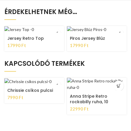
ÉRDEKELHETNEK MÉG…
Jersey Retro Top
Piros Jersey Blúz
17990
Ft
17990
Ft
KAPCSOLÓDÓ TERMÉKEK
Chrissie csíkos pulcsi
Anna Stripe Retro
7990
Ft
rockabilly ruha, 10
22990
Ft