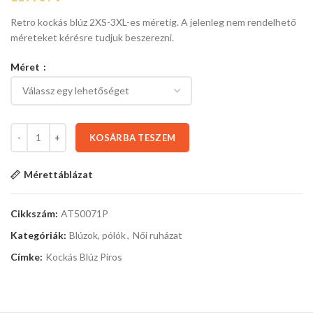
Retro kockás blúz 2XS-3XL-es méretig. A jelenleg nem rendelhető
méreteket kérésre tudjuk beszerezni.
Méret
KOSÁRBA TESZEM
Mérettáblázat
Cikkszám:
AT50071P
Kategóriák:
Blúzok, pólók
,
Női ruházat
Címke:
Kockás Blúz Piros