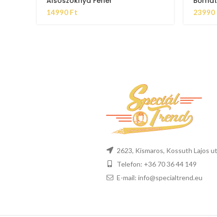
Alsószoknya Fehér
Bőrhat
14990
Ft
23990
2623, Kismaros, Kossuth Lajos ut
Telefon: +36 70 36 44 149
E-mail: info@specialtrend.eu