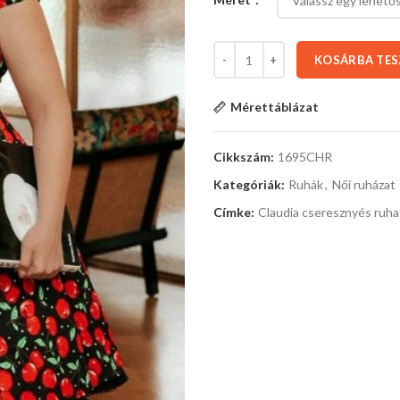
KOSÁRBA TE
Mérettáblázat
Cikkszám:
1695CHR
Kategóriák:
Ruhák
,
Női ruházat
Címke:
Claudia cseresznyés ruha