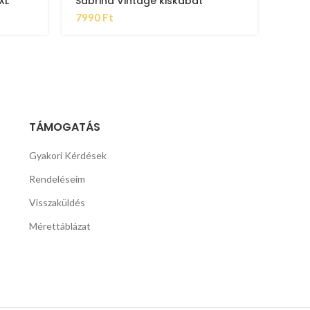
XL
Sabrina Vintage kiskabát
7990
Ft
TÁMOGATÁS
Gyakori Kérdések
Rendeléseim
Visszaküldés
Mérettáblázat