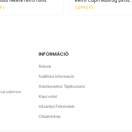
ású fekete retro ruha
Retro Capri Nadrág piros, 
Ft
16990
Ft
INFORMÁCIÓ
Rólunk
Szállítási információ
Adatkezelési Tájékoztató
cai üzletsor
Kapcsolat
Vásárlási Feltételek
Oldaltérkép