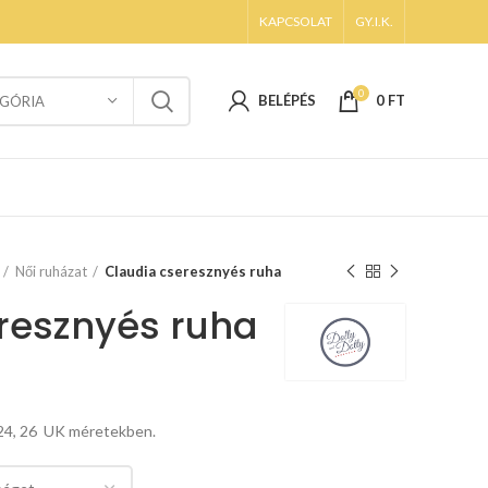
KAPCSOLAT
GY.I.K.
0
BELÉPÉS
0
FT
GÓRIA
Női ruházat
Claudia cseresznyés ruha
resznyés ruha
 24, 26 UK méretekben.