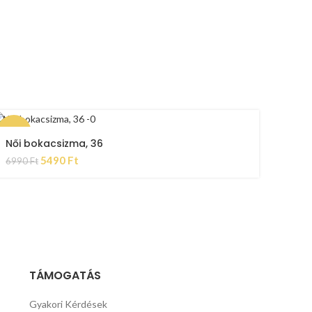
-21%
Női bokacsizma, 36
5490
Ft
6990
Ft
TÁMOGATÁS
Gyakori Kérdések