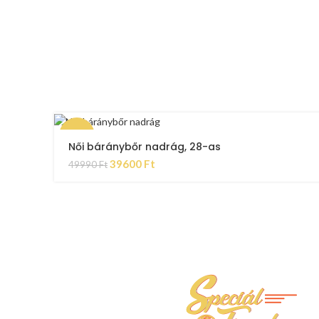
-21%
Női báránybőr nadrág, 28-as
39600
Ft
49990
Ft