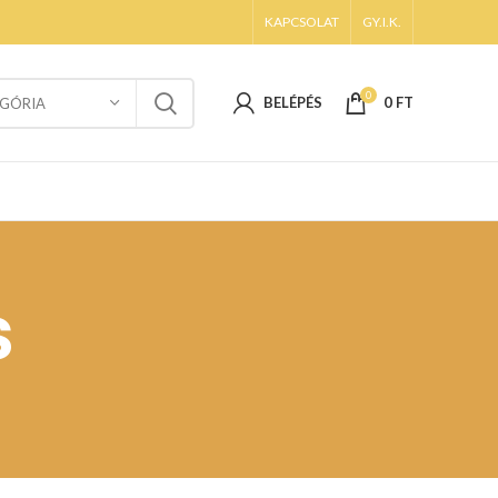
KAPCSOLAT
GY.I.K.
0
BELÉPÉS
0
FT
GÓRIA
s