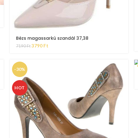
Bézs magassarkú szandál 37,38
3790
Ft
7190
Ft
-30%
HOT