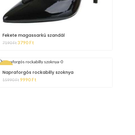
Fekete magassarkú szandál
3790
Ft
7190
Ft
-38%
Napraforgós rockabilly szoknya
9990
Ft
15990
Ft