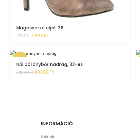
Magassarkú cipő, 36
2990
Ft
4290
Ft
-21%
Női báránybőr nadrág, 32-es
43300
Ft
54990
Ft
INFORMÁCIÓ
Rólunk