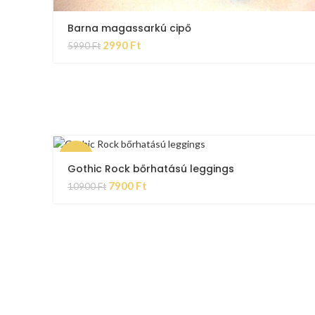
Barna magassarkú cipő
2990
Ft
5990
Ft
-28%
Gothic Rock bőrhatású leggings
7900
Ft
10900
Ft