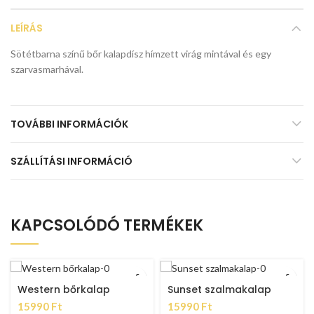
LEÍRÁS
Sötétbarna színű bőr kalapdísz hímzett virág mintával és egy
szarvasmarhával.
TOVÁBBI INFORMÁCIÓK
SZÁLLÍTÁSI INFORMÁCIÓ
KAPCSOLÓDÓ TERMÉKEK
Western bőrkalap
Sunset szalmakalap
15990
Ft
15990
Ft