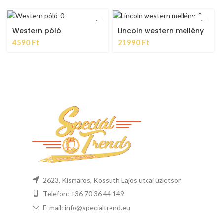
Western póló
Lincoln western mellény
4590
Ft
21990
Ft
2623, Kismaros, Kossuth Lajos utcai üzletsor
Telefon: +36 70 36 44 149
E-mail: info@specialtrend.eu