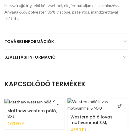
Hosszú ujjú ing, elöl két zsebbel, elején-hátulján díszes hímzéssel.
Anyaga 65% polyester, 35% viscose, patentos, mandzsettával
ellátott.
TOVÁBBI INFORMÁCIÓK
SZÁLLÍTÁSI INFORMÁCIÓ
KAPCSOLÓDÓ TERMÉKEK
Matthew western póló,
3XL
Western póló lovas
motívummal S,M,
10390
Ft
4590
Ft