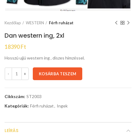
Kezdőlap
WESTERN
Férfi ruházat
Dan western ing, 2xl
18390
Ft
Hosszú ujjú western ing , díszes hímzéssel.
KOSÁRBA TESZEM
Cikkszám:
ST2003
Kategóriák:
Férfi ruházat
,
Ingek
LEÍRÁS