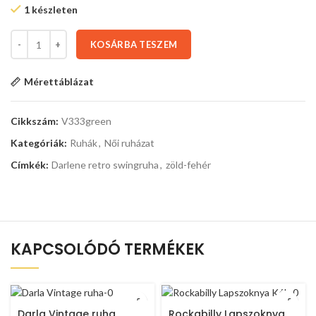
1 készleten
KOSÁRBA TESZEM
Mérettáblázat
Cikkszám:
V333green
Kategóriák:
Ruhák
,
Női ruházat
Címkék:
Darlene retro swingruha
,
zöld-fehér
KAPCSOLÓDÓ TERMÉKEK
Darla Vintage ruha
Rockabilly Lapszoknya