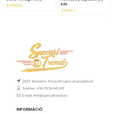
Kék
15990
Ft
5690
Ft
2623, Kismaros, Kossuth Lajos utcai üzletsor
Telefon: +36 70 36 44 149
E-mail: info@specialtrend.eu
INFORMÁCIÓ