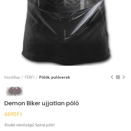
Kezdőlap
FÉRFI
Pólók, pulóverek
Demon Biker ujjatlan póló
6690
Ft
Kiváló minőségű Spiral póló!