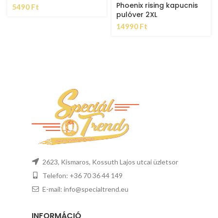
Phoenix rising kapucnis
5490
Ft
pulóver 2XL
14990
Ft
2623, Kismaros, Kossuth Lajos utcai üzletsor
Telefon: +36 70 36 44 149
E-mail: info@specialtrend.eu
INFORMÁCIÓ