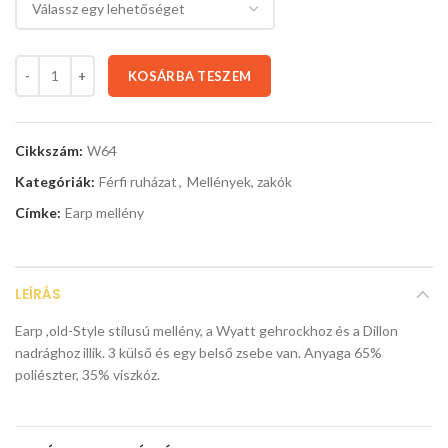
KOSÁRBA TESZEM
Cikkszám:
W64
Kategóriák:
Férfi ruházat
,
Mellények, zakók
Címke:
Earp mellény
LEÍRÁS
Earp ,old-Style stílusú mellény, a Wyatt gehrockhoz és a Dillon
nadrághoz illik. 3 külső és egy belső zsebe van. Anyaga 65%
poliészter, 35% viszkóz.