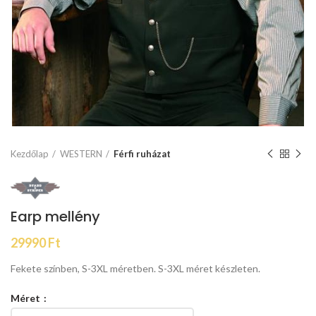
Kezdőlap
WESTERN
Férfi ruházat
Earp mellény
29990
Ft
Fekete színben, S-3XL méretben. S-3XL méret készleten.
Méret