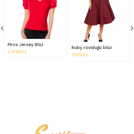
Piros Jersey Blúz
Ruby rövidujjú blúz
17990
Ft
7590
Ft