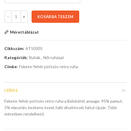
KOSÁRBA TESZEM
Mérettáblázat
Cikkszám:
AT50301
Kategóriák:
Ruhák
,
Női ruházat
Címke:
Fekete-fehér pöttyös retro ruha
LEÍRÁS
Fekete-fehér pöttyös retro ruha a Belsirától, anyaga: 95% pamut,
5% elasztán, keskeny övvel, háló díszítéssel, hátul cipzár. Több
méretben rendelhető.