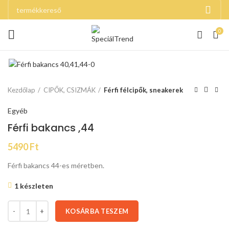
0
Kezdőlap
CIPŐK, CSIZMÁK
Férfi félcipők, sneakerek
Egyéb
Férfi bakancs ,44
5490
Ft
Férfi bakancs 44-es méretben.
1 készleten
KOSÁRBA TESZEM