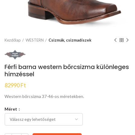
Kezdőlap
WESTERN
Csizmák, csizmadíszek
Férfi barna western bőrcsizma különleges
hímzéssel
82990
Ft
Western bőrcsizma 37-46-os méretekben.
Méret