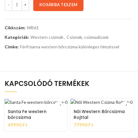
KOSÁRBA TESZEM
Cikkszám:
WB61
Kategóriák:
Western csizmák
,
Csizmák, csizmadíszek
Címke:
Férfi barna western bőrcsizma különleges hímzéssel
KAPCSOLÓDÓ TERMÉKEK
Santa Fe western
Női Western Bőrcsizma
bőrcsizma
Rojttal
49990
Ft
77990
Ft