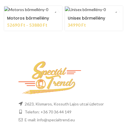
Motoros bőrmellény
Unisex bőrmellény
52690
Ft
–
53880
Ft
34990
Ft
2623, Kismaros, Kossuth Lajos utcai üzletsor
Telefon: +36 70 36 44 149
E-mail: info@specialtrend.eu