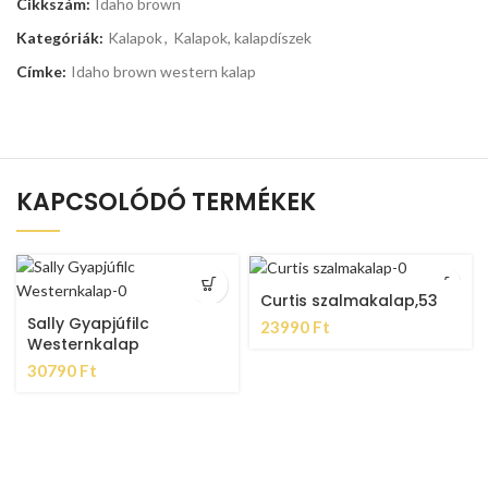
Cikkszám:
Idaho brown
Kategóriák:
Kalapok
,
Kalapok, kalapdíszek
Címke:
Idaho brown western kalap
KAPCSOLÓDÓ TERMÉKEK
Curtis szalmakalap,53
Sally Gyapjúfilc
23990
Ft
Westernkalap
30790
Ft