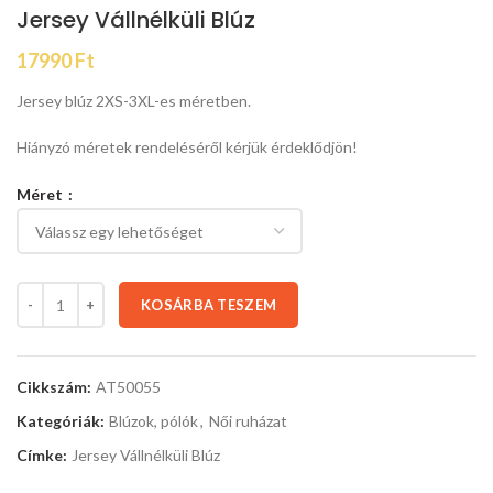
Jersey Vállnélküli Blúz
17990
Ft
Jersey blúz 2XS-3XL-es méretben.
Hiányzó méretek rendeléséről kérjük érdeklődjön!
Méret
KOSÁRBA TESZEM
Cikkszám:
AT50055
Kategóriák:
Blúzok, pólók
,
Női ruházat
Címke:
Jersey Vállnélküli Blúz