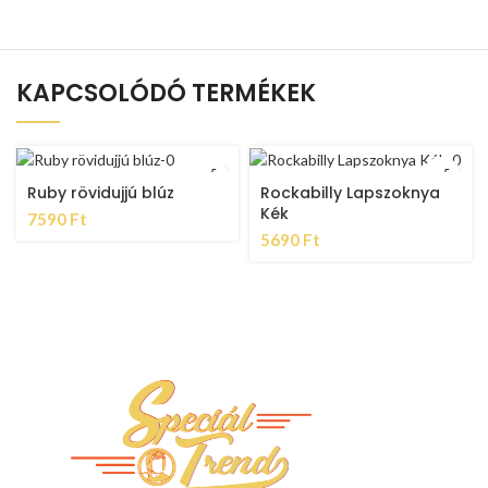
KAPCSOLÓDÓ TERMÉKEK
Ruby rövidujjú blúz
Rockabilly Lapszoknya
Kék
7590
Ft
5690
Ft