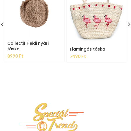
Collectif Heidi nyári
táska
Flamingós táska
8990
Ft
7490
Ft