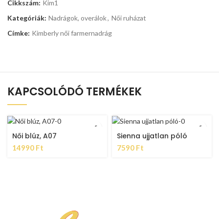
Cikkszám:
Kim1
Kategóriák:
Nadrágok, overálok
,
Női ruházat
Címke:
Kimberly női farmernadrág
KAPCSOLÓDÓ TERMÉKEK
Női blúz, A07
Sienna ujjatlan póló
14990
Ft
7590
Ft