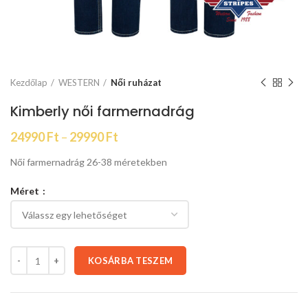
Kezdőlap
WESTERN
Női ruházat
Kimberly női farmernadrág
24990
Ft
–
29990
Ft
Női farmernadrág 26-38 méretekben
Méret
KOSÁRBA TESZEM