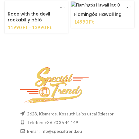
Race with the devil
Flamingós Hawaii ing
rockabilly póló
14990
Ft
11990
Ft
–
13990
Ft
2623, Kismaros, Kossuth Lajos utcai üzletsor
Telefon: +36 70 36 44 149
E-mail: info@specialtrend.eu