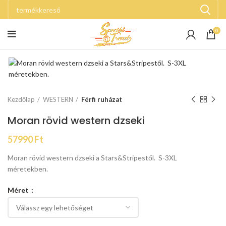
0
Kezdőlap
WESTERN
Férfi ruházat
Moran rövid western dzseki
57990
Ft
Moran rövid western dzseki a Stars&Stripestől. S-3XL
méretekben.
Méret