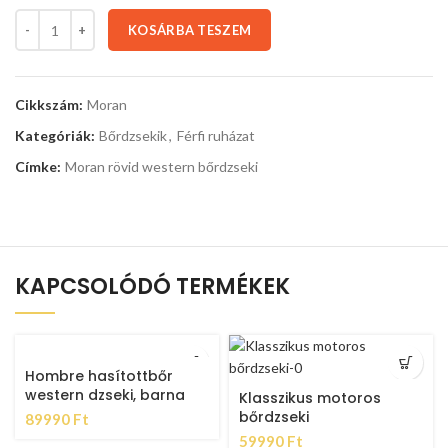
KOSÁRBA TESZEM
Cikkszám:
Moran
Kategóriák:
Bőrdzsekik
,
Férfi ruházat
Címke:
Moran rövid western bőrdzseki
KAPCSOLÓDÓ TERMÉKEK
Hombre hasítottbőr
western dzseki, barna
Klasszikus motoros
bőrdzseki
89990
Ft
59990
Ft