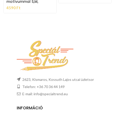
motívummal S,M,
4590
Ft
2623, Kismaros, Kossuth Lajos utcai üzletsor
Telefon: +36 70 36 44 149
E-mail: info@specialtrend.eu
INFORMÁCIÓ