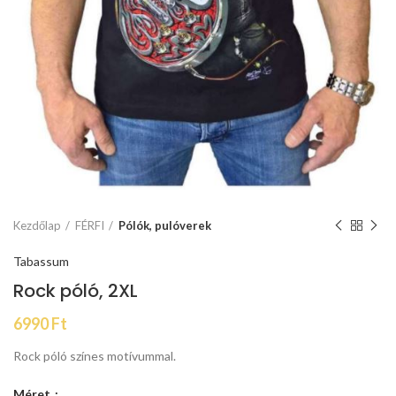
Kezdőlap
FÉRFI
Pólók, pulóverek
Tabassum
Rock póló, 2XL
6990
Ft
Rock póló színes motívummal.
Méret