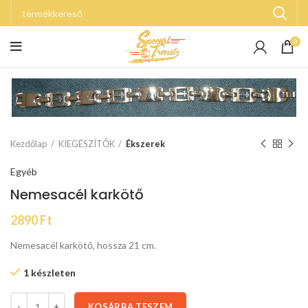
0
Kezdőlap
KIEGÉSZÍTŐK
Ékszerek
Egyéb
Nemesacél karkötő
2890
Ft
Nemesacél karkötő, hossza 21 cm.
1 készleten
KOSÁRBA TESZEM