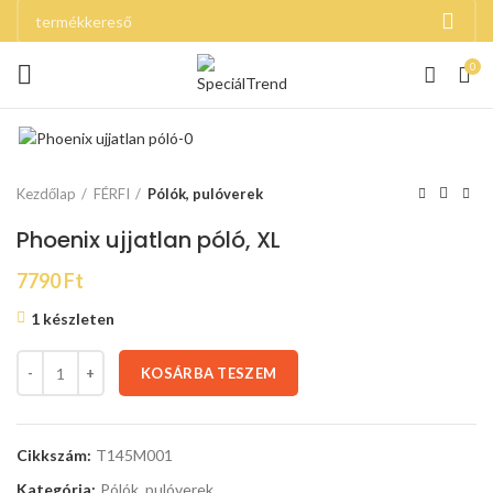
0
Kezdőlap
FÉRFI
Pólók, pulóverek
Phoenix ujjatlan póló, XL
7790
Ft
1 készleten
KOSÁRBA TESZEM
Cikkszám:
T145M001
Kategória:
Pólók, pulóverek