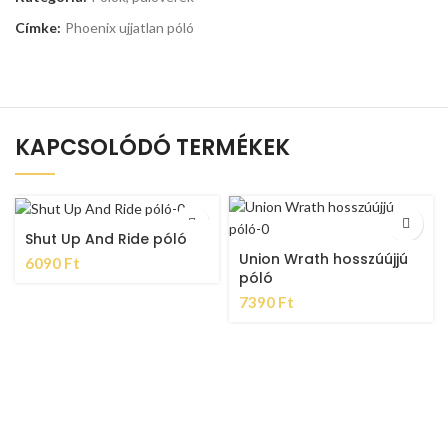
Címke:
Phoenix ujjatlan póló
KAPCSOLÓDÓ TERMÉKEK
Shut Up And Ride póló
Union Wrath hosszúújjú
6090
Ft
póló
7390
Ft