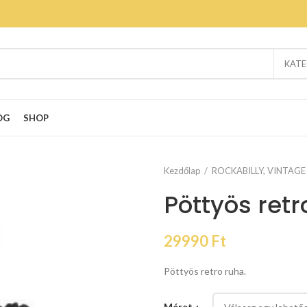
KATE
OG
SHOP
Kezdőlap
ROCKABILLY, VINTAGE
Pöttyös retr
29990
Ft
Pöttyös retro ruha.
Méret