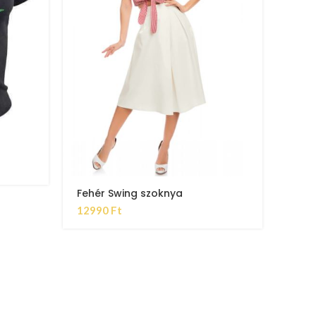
Sabr
799
Fehér Swing szoknya
12990
Ft