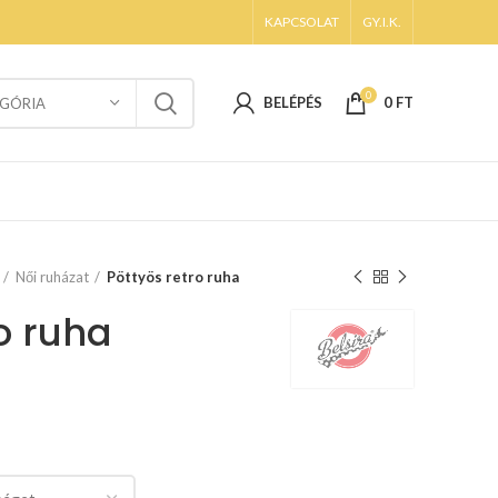
KAPCSOLAT
GY.I.K.
0
BELÉPÉS
0
FT
GÓRIA
Női ruházat
Pöttyös retro ruha
o ruha