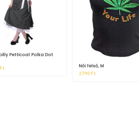
illy Petticoat Polka Dot
Női felső, M
Ft
2790
Ft