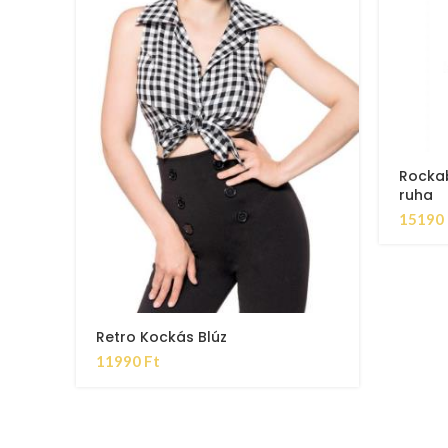
Rockab
ruha
15190
Retro Kockás Blúz
11990
Ft