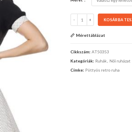
KOSÁRBA TE
Mérettáblázat
Cikkszám:
AT50353
Kategóriák:
Ruhák
,
Női ruházat
Címke:
Pöttyös retro ruha