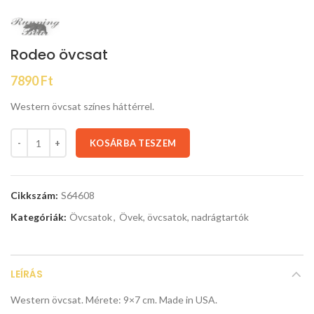
Rodeo övcsat
7890
Ft
Western övcsat színes háttérrel.
KOSÁRBA TESZEM
Cikkszám:
S64608
Kategóriák:
Övcsatok
,
Övek, övcsatok, nadrágtartók
LEÍRÁS
Western övcsat. Mérete: 9×7 cm. Made in USA.