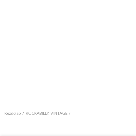
Kezdőlap
ROCKABILLY, VINTAGE
Férfi ruházat
Rumble59 Rockabilly farmer nadrág