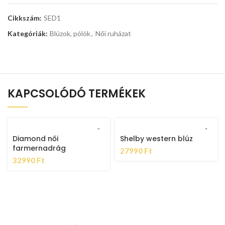
Cikkszám:
SED1
Kategóriák:
Blúzok, pólók
,
Női ruházat
KAPCSOLÓDÓ TERMÉKEK
Diamond női
Shelby western blúz
farmernadrág
27990
Ft
32990
Ft