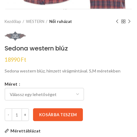
Kezdőlap
WESTERN
Női ruházat
Sedona western blúz
18990
Ft
Sedona western blúz, hímzett virágmintával. S,M méretekben
Méret
KOSÁRBA TESZEM
Mérettáblázat