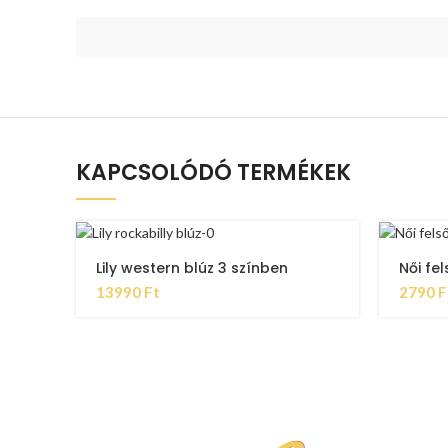
KAPCSOLÓDÓ TERMÉKEK
Lily western blúz 3 színben
Női fel
13990
Ft
2790
F