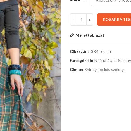
KOSÁRBA TE
Mérettáblázat
Cikkszám:
SK4TealTar
Kategóriák:
Női ruházat
,
Szokny
Címke:
Shirley kockás szoknya