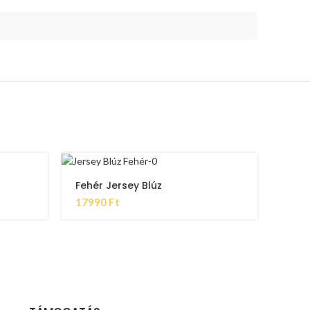
Fehér Jersey Blúz
17990
Ft