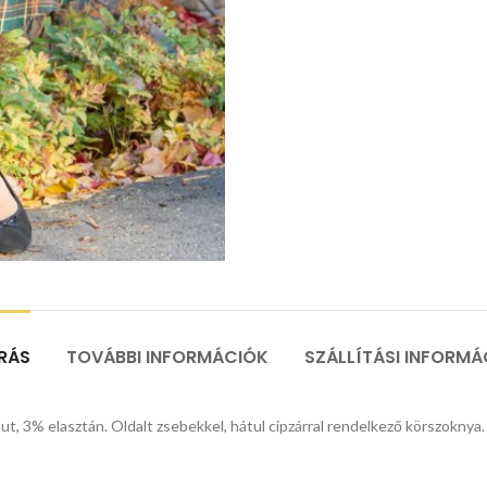
ÍRÁS
TOVÁBBI INFORMÁCIÓK
SZÁLLÍTÁSI INFORMÁ
t, 3% elasztán. Oldalt zsebekkel, hátul cipzárral rendelkező körszoknya.