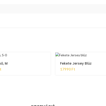
ső, M
Fekete Jersey Blúz
t
17990
Ft