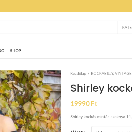
KATE
OG
SHOP
Kezdőlap
ROCKABILLY, VINTAGE
Shirley koc
19990
Ft
Shirley kockás mintás szoknya 14
Méret