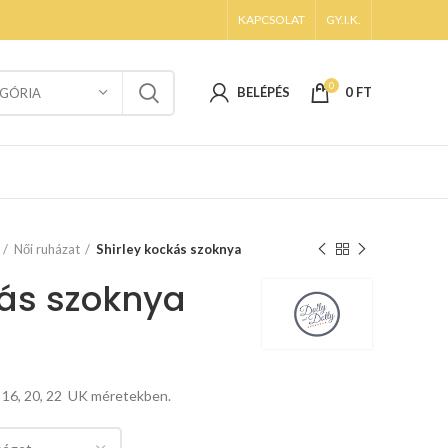
KAPCSOLAT
GY.I.K.
0
BELÉPÉS
0
FT
GÓRIA
Női ruházat
Shirley kockás szoknya
kás szoknya
, 16, 20, 22 UK méretekben.