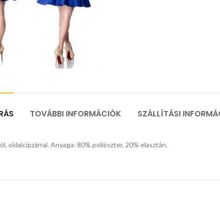
ÍRÁS
TOVÁBBI INFORMÁCIÓK
SZÁLLÍTÁSI INFORMÁ
, oldalcipzárral. Anyaga: 80% poliészter, 20% elasztán.