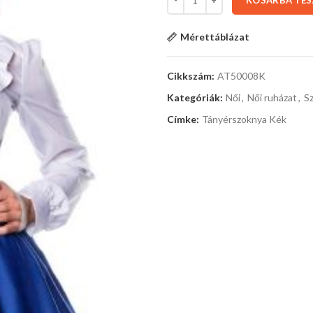
KOSÁRBA TE
Mérettáblázat
Cikkszám:
AT50008K
Kategóriák:
Női
,
Női ruházat
,
S
Címke:
Tányérszoknya Kék