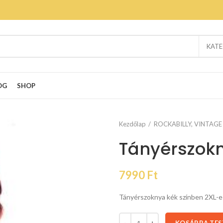
KATE
OG
SHOP
Kezdőlap
ROCKABILLY, VINTAGE
Tányérszokn
7990
Ft
Tányérszoknya kék színben 2XL-