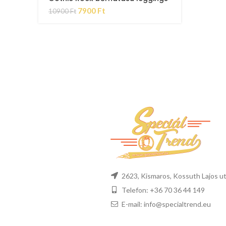
7900
Ft
10900
Ft
2623, Kismaros, Kossuth Lajos ut
Telefon: +36 70 36 44 149
E-mail: info@specialtrend.eu