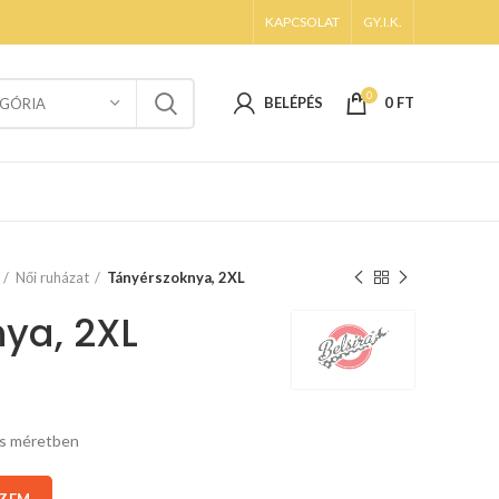
KAPCSOLAT
GY.I.K.
0
BELÉPÉS
0
FT
GÓRIA
Női ruházat
Tányérszoknya, 2XL
ya, 2XL
es méretben