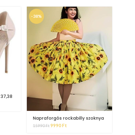
-38%
 37,38
Rock
ruha
151
Napraforgós rockabilly szoknya
9990
Ft
15990
Ft