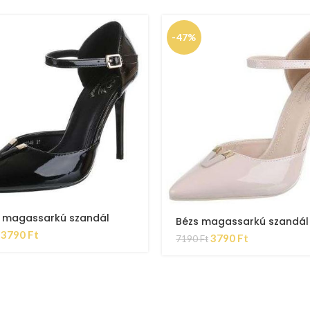
-47%
e magassarkú szandál
Bézs magassarkú szandál
3790
Ft
3790
Ft
7190
Ft