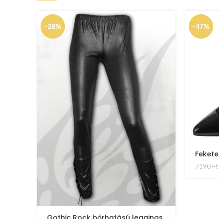
-28%
-47%
Feket
7190
Ft
Gothic Rock bőrhatású leggings