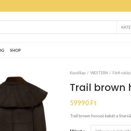
KATE
OG
SHOP
Kezdőlap
WESTERN
Férfi ruház
Trail brown
59990
Ft
Trail brown hosszú kabát a Stars
Méret