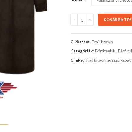
KOSÁRBA TE
Cikkszám:
Trail-brown
Kategóriák:
Bőrdzsekik
,
Férfi r
Címke:
Trail brown hosszú kabát