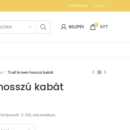
KAPCSOLAT
GY.I.K.
0
BELÉPÉS
0
FT
GÓRIA
at
Trail brown hosszú kabát
 hosszú kabát
&Stripestől. S-3XL méretekben.