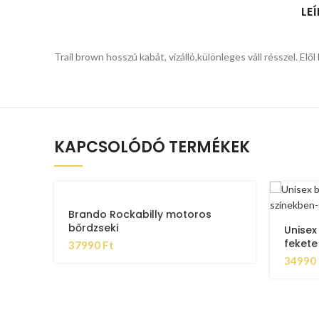
LE
Trail brown hosszú kabát, vízálló,különleges váll résszel. El
KAPCSOLÓDÓ TERMÉKEK
Brando Rockabilly motoros
bőrdzseki
Unisex
fekete
37990
Ft
34990