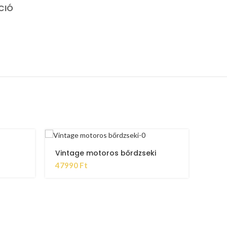
CIÓ
Vintage motoros bőrdzseki
47990
Ft