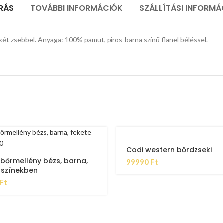
ÍRÁS
TOVÁBBI INFORMÁCIÓK
SZÁLLÍTÁSI INFORMÁ
ől két zsebbel. Anyaga: 100% pamut, piros-barna színű flanel béléssel.
Codi western bőrdzseki
 bőrmellény bézs, barna,
99990
Ft
 színekben
Ft