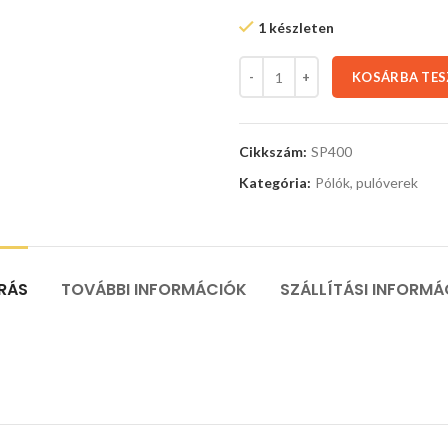
1 készleten
KOSÁRBA TE
Cikkszám:
SP400
Kategória:
Pólók, pulóverek
ÍRÁS
TOVÁBBI INFORMÁCIÓK
SZÁLLÍTÁSI INFORMÁ