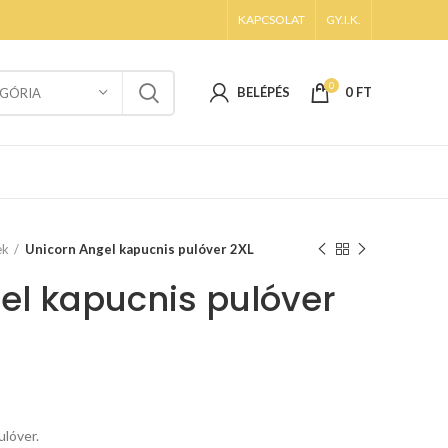
KAPCSOLAT
GY.I.K.
0
BELÉPÉS
0
FT
GÓRIA
ek
Unicorn Angel kapucnis pulóver 2XL
el kapucnis pulóver
ulóver.