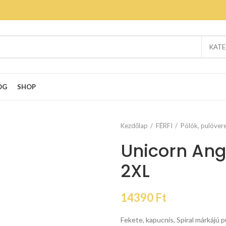
KATE
OG
SHOP
Kezdőlap
FÉRFI
Pólók, pulóver
Unicorn Ang
2XL
14390
Ft
Fekete, kapucnis, Spiral márkájú p