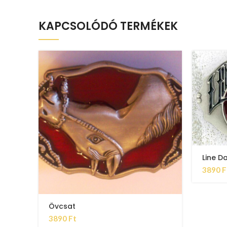
KAPCSOLÓDÓ TERMÉKEK
Line D
3890
F
Övcsat
3890
Ft