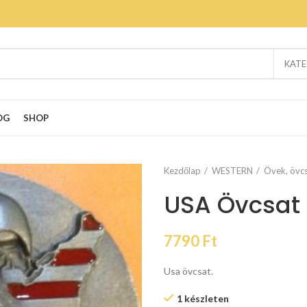
KATE
OG
SHOP
Kezdőlap
WESTERN
Övek, övcs
USA Övcsat
7790
Ft
Usa övcsat.
1 készleten