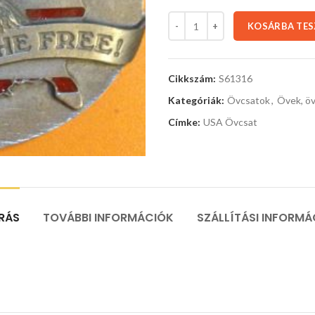
KOSÁRBA TE
Cikkszám:
S61316
Kategóriák:
Övcsatok
,
Övek, öv
Címke:
USA Övcsat
ÍRÁS
TOVÁBBI INFORMÁCIÓK
SZÁLLÍTÁSI INFORMÁ