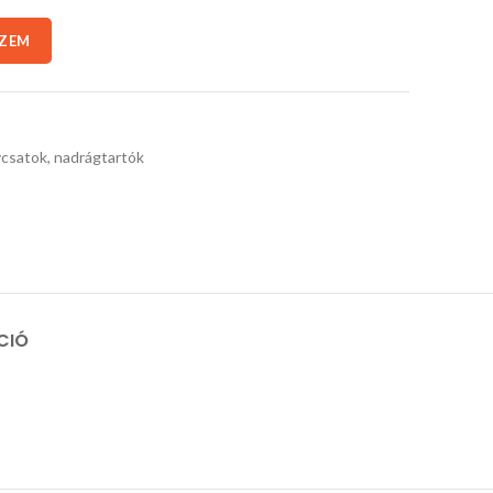
SZEM
csatok, nadrágtartók
CIÓ