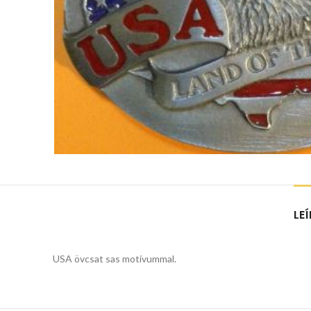
LE
USA övcsat sas motívummal.