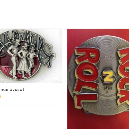
ance övcsat
t