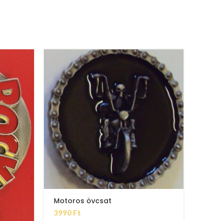
Motoros övcsat
3990
Ft