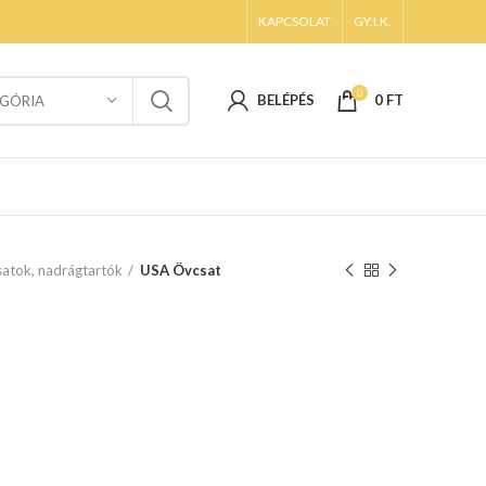
KAPCSOLAT
GY.I.K.
0
BELÉPÉS
0
FT
GÓRIA
atok, nadrágtartók
USA Övcsat