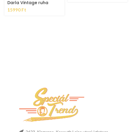
Darla Vintage ruha
15990
Ft
2623, Kismaros, Kossuth Lajos utcai üzletsor