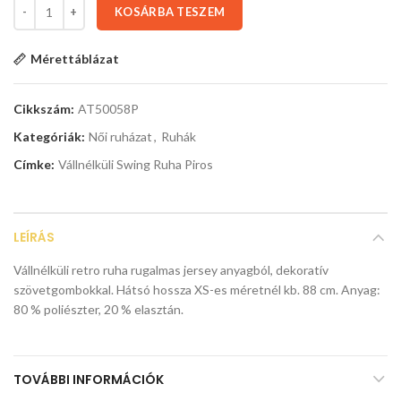
KOSÁRBA TESZEM
Mérettáblázat
Cikkszám:
AT50058P
Kategóriák:
Női ruházat
,
Ruhák
Címke:
Vállnélküli Swing Ruha Piros
LEÍRÁS
Vállnélküli retro ruha rugalmas jersey anyagból, dekoratív
szövetgombokkal. Hátsó hossza XS-es méretnél kb. 88 cm. Anyag:
80 % poliészter, 20 % elasztán.
TOVÁBBI INFORMÁCIÓK