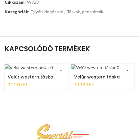
Cikkszám:
W723
Kategóriák:
Egyéb kiegészítő
,
Táskák, pénztárcák
KAPCSOLÓDÓ TERMÉKEK
Velúr western táska
Velúr western táska
11190
Ft
11190
Ft