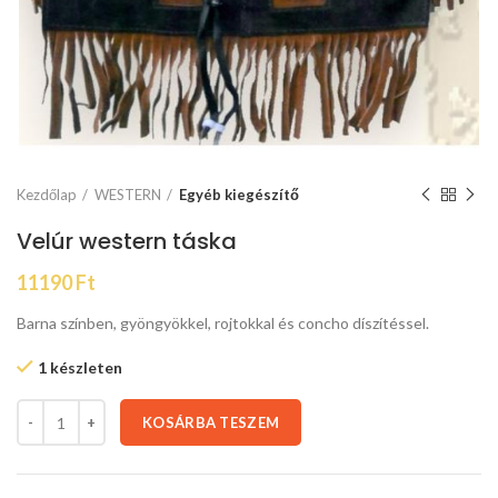
Kezdőlap
WESTERN
Egyéb kiegészítő
Velúr western táska
11190
Ft
Barna színben, gyöngyökkel, rojtokkal és concho díszítéssel.
1 készleten
KOSÁRBA TESZEM