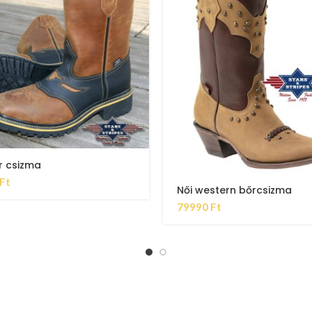
r csizma
Ft
Női western bőrcsizma
79990
Ft