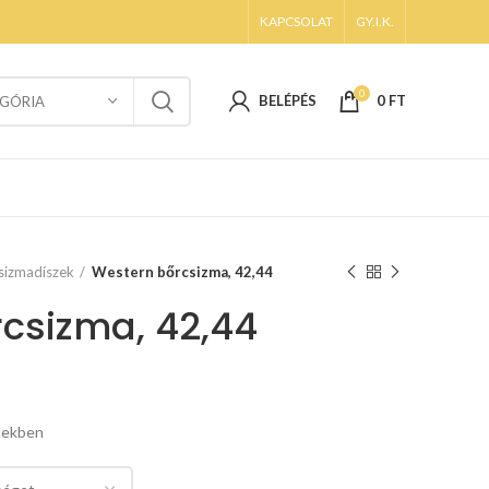
KAPCSOLAT
GY.I.K.
0
BELÉPÉS
0
FT
GÓRIA
sizmadíszek
Western bőrcsizma, 42,44
csizma, 42,44
etekben