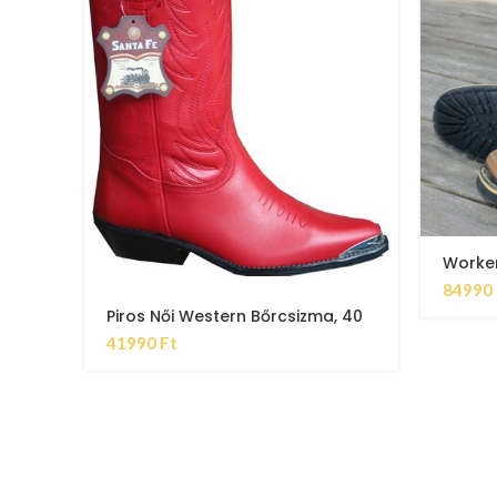
Worke
84990
Piros Női Western Bőrcsizma, 40
41990
Ft