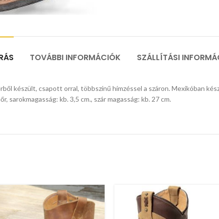
ÍRÁS
TOVÁBBI INFORMÁCIÓK
SZÁLLÍTÁSI INFORMÁ
őrből készült, csapott orral, többszínű hímzéssel a száron. Mexikóban kés
bőr, sarokmagasság: kb. 3,5 cm., szár magasság: kb. 27 cm.