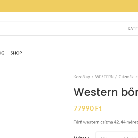
KATE
OG
SHOP
Kezdőlap
WESTERN
Csizmák, c
Western bőr
77990
Ft
Férfi western csizma 42, 44 mér
Méret