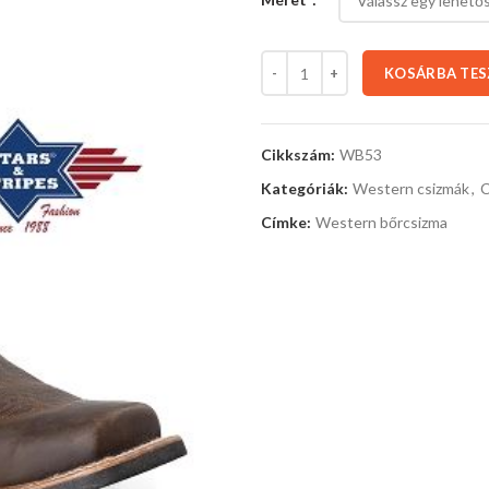
KOSÁRBA TE
Cikkszám:
WB53
Kategóriák:
Western csizmák
,
C
Címke:
Western bőrcsizma