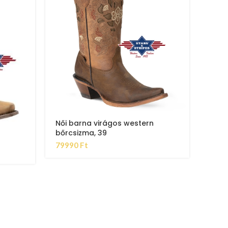
Női barna virágos western
West
bőrcsizma, 39
749
79990
Ft