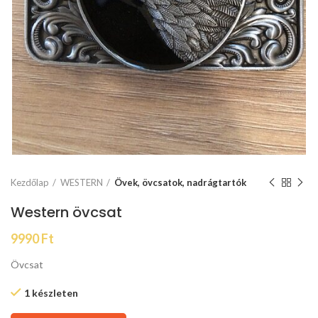
Kezdőlap
WESTERN
Övek, övcsatok, nadrágtartók
Western övcsat
9990
Ft
Övcsat
1 készleten