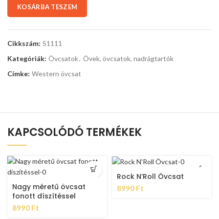
KOSÁRBA TESZEM
Cikkszám:
S1111
Kategóriák:
Övcsatok
,
Övek, övcsatok, nadrágtartók
Címke:
Western övcsat
KAPCSOLÓDÓ TERMÉKEK
Rock N’Roll Övcsat
Nagy méretű övcsat
8990
Ft
fonott díszítéssel
8990
Ft